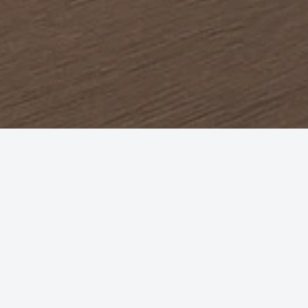
4 ADIMDA BİLETİNİZİ SATIN ALIN
Sefer listesinden
Koltuk ve ek